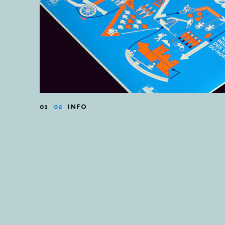
01
02
INFO